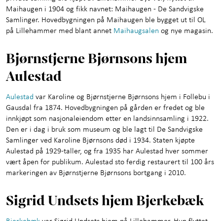
Maihaugen i 1904 og fikk navnet: Maihaugen - De Sandvigske
Samlinger. Hovedbygningen på Maihaugen ble bygget ut til OL
på Lillehammer med blant annet
Maihaugsalen
og nye magasin.
Bjørnstjerne Bjørnsons hjem
Aulestad
Aulestad
var Karoline og Bjørnstjerne Bjørnsons hjem i Follebu i
Gausdal fra 1874. Hovedbygningen på gården er fredet og ble
innkjøpt som nasjonaleiendom etter en landsinnsamling i 1922.
Den er i dag i bruk som museum og ble lagt til De Sandvigske
Samlinger ved Karoline Bjørnsons død i 1934. Staten kjøpte
Aulestad på 1929-taller, og fra 1935 har Aulestad hver sommer
vært åpen for publikum. Aulestad sto ferdig restaurert til 100 års
markeringen av Bjørnstjerne Bjørnsons bortgang i 2010.
Sigrid Undsets hjem Bjerkebæk
Bjerkebæk
var Sigrid Undsets hjem på Lillehammer. Hun flyttet