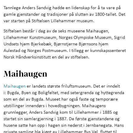
Presse
+
Tannlege Anders Sandvig hadde en lidenskap for å ta vare på
Om Stiftelsen
+
gamle gjenstander og tradisjoner på slutten av 1800-tallet. Det
var starten på Stiftelsen Lillehammer museum.
Lillehammer museum
Stiftelsen består i dag av de seks museene Maihaugen,
Lillehammer Kunstmuseum, Norges Olympiske Museum, Sigrid
Kunnskap og læring
Undsets hjem Bjerkebæk, Bjørnstjerne Bjørnsons hjem
Aulestad og Norges Postmuseum. I tillegg er kunnskapssenteret
Kontakt oss
Norsk Håndverksinstitutt en del av stiftelsen.
Maihaugen
Maihaugen
er landets største friluftsmuseum. Det er inndelt
i: Bygda, Byen og Boligfeltet, med setergrenda og hyttegrenda
som en del av Bygda. Museet har også faste og temporære
utstillinger innendørs i hovedbygningen. Maihaugens
grunnlegger, Anders Sandvig kom til Lillehammer i 1885 og
startet sin samlergjerning i 1887. De første gjenstandene og
husene satte han opp i hagen sin nederst i Jernbanegata. Hans
private samling ble kjøpt av Lillehammer Bys Vel, flyttet til