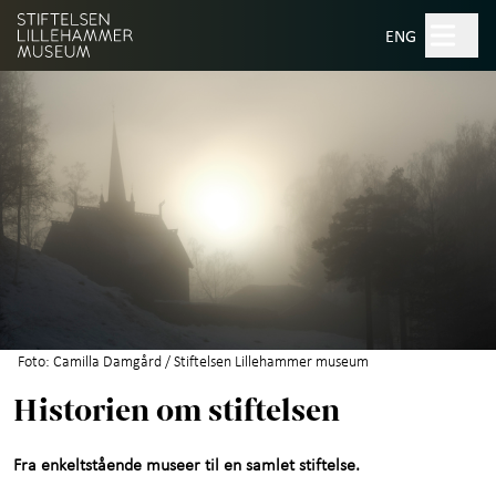
Hopp til hovedinnhold
Søk
ENG
Museer
+
Norsk håndverksinstitutt
Kulturhuset Maihaugsalen
Skole og barnehage
Foto: Camilla Damgård / Stiftelsen Lillehammer museum
Venneforeningen
Historien om stiftelsen
Ledige stillinger
Fra enkeltstående museer til en samlet stiftelse.