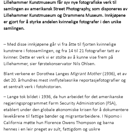
Presse
+
Lillehammer Kunstmuseum får syv nye fotografiske verk til
samlingen av amerikansk Street Photography, som disponeres av
Om Stiftelsen
+
Lillehammer Kunstmuseum og Drammens Museum. Innkjøpene
er gjort for å styrke andelen kvinnelige fotografer i den unike
Lillehammer museum
samlingen.
Kunnskap og læring
– Med disse innkjøpene går vi fra åtte til fjorten kvinnelige
kunstnere i fotosamlingen, og fra 14 til 21 fotografier tatt av
Kontakt oss
kvinner. Dette er verk vi er stolte av å kunne vise frem på
Lillehammer, sier førstekonservator Nils Ohlsen.
Blant verkene er Dorothea Langes
Migrant Mother
(1936), et av
det 20. århundres mest innflytelsesrike reportasjefotografier og
et sentralt verk i fotohistorien.
– Lange tok bildet i 1936, da hun arbeidet for det amerikanske
regjeringsprogrammet Farm Security Administration (FSA),
etablert under den globale økonomiske krisen for å dokumentere
levekårene til fattige bønder og migrantarbeidere. I Nipomo i
California møtte hun Florence Owens Thompson og barna
hennes i en leir preget av sult, fattigdom og usikre