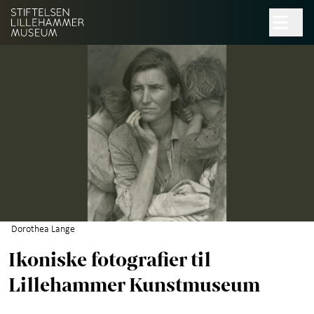
Hopp til hovedinnhold
Søk
Museer
+
Norsk håndverksinstitutt
Kulturhuset Maihaugsalen
Skole og barnehage
Dorothea Lange
Venneforeningen
Ikoniske fotografier til
Lillehammer Kunstmuseum
Ledige stillinger